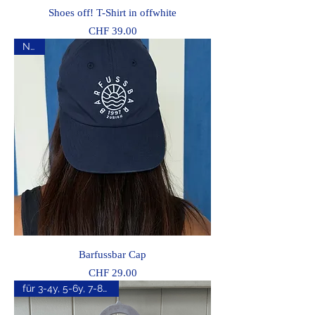
Shoes off! T-Shirt in offwhite
Preis
CHF 39.00
NEU
Barfussbar Cap
Preis
CHF 29.00
für 3-4y, 5-6y, 7-8y, 9-11y